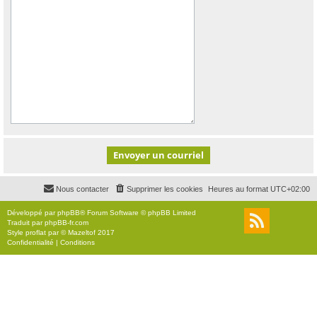
Nous contacter
Supprimer les cookies
Heures au format
UTC+02:00
Développé par
phpBB
® Forum Software © phpBB Limited
Traduit par
phpBB-fr.com
Style
proflat
par ©
Mazeltof
2017
Confidentialité
|
Conditions