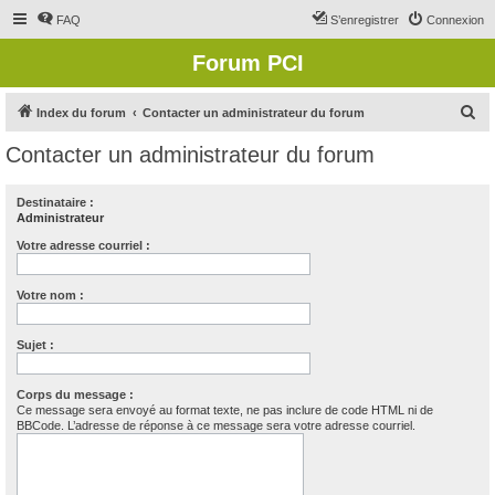
FAQ
S’enregistrer
Connexion
Forum PCI
R
Index du forum
Contacter un administrateur du forum
e
Contacter un administrateur du forum
c
h
Destinataire :
Administrateur
e
r
Votre adresse courriel :
c
Votre nom :
h
e
Sujet :
r
Corps du message :
Ce message sera envoyé au format texte, ne pas inclure de code HTML ni de
BBCode. L’adresse de réponse à ce message sera votre adresse courriel.