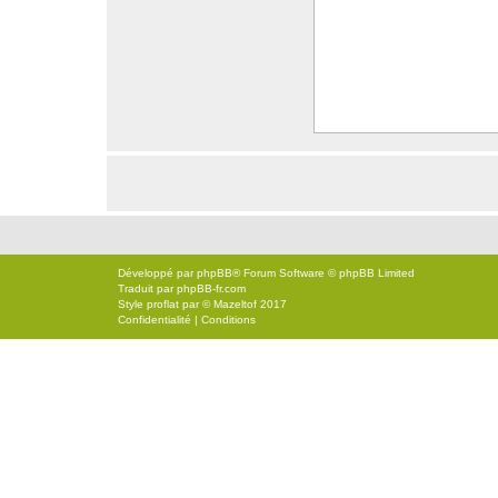
Développé par
phpBB
® Forum Software © phpBB Limited
Traduit par
phpBB-fr.com
Style
proflat
par ©
Mazeltof
2017
Confidentialité
|
Conditions