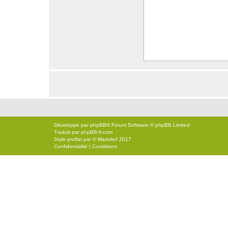
Développé par
phpBB
® Forum Software © phpBB Limited
Traduit par
phpBB-fr.com
Style
proflat
par ©
Mazeltof
2017
Confidentialité
|
Conditions