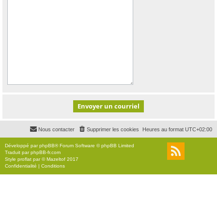
Nous contacter
Supprimer les cookies
Heures au format
UTC+02:00
Développé par
phpBB
® Forum Software © phpBB Limited
Traduit par
phpBB-fr.com
Style
proflat
par ©
Mazeltof
2017
Confidentialité
|
Conditions