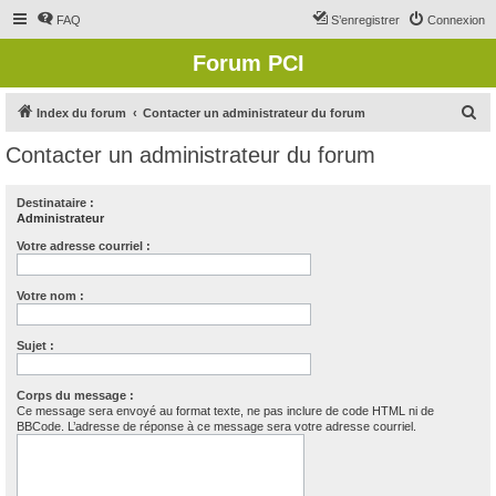
FAQ
S’enregistrer
Connexion
Forum PCI
R
Index du forum
Contacter un administrateur du forum
e
Contacter un administrateur du forum
c
h
Destinataire :
Administrateur
e
r
Votre adresse courriel :
c
Votre nom :
h
e
Sujet :
r
Corps du message :
Ce message sera envoyé au format texte, ne pas inclure de code HTML ni de
BBCode. L’adresse de réponse à ce message sera votre adresse courriel.