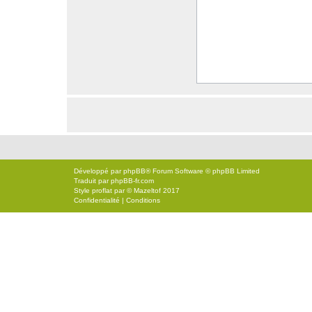
Développé par
phpBB
® Forum Software © phpBB Limited
Traduit par
phpBB-fr.com
Style
proflat
par ©
Mazeltof
2017
Confidentialité
|
Conditions