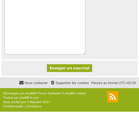
Nous contacter
Supprimer les cookies
Heures au format
UTC+02:00
Développé par
phpBB
® Forum Software © phpBB Limited
Traduit par
phpBB-fr.com
Style
proflat
par ©
Mazeltof
2017
Confidentialité
|
Conditions