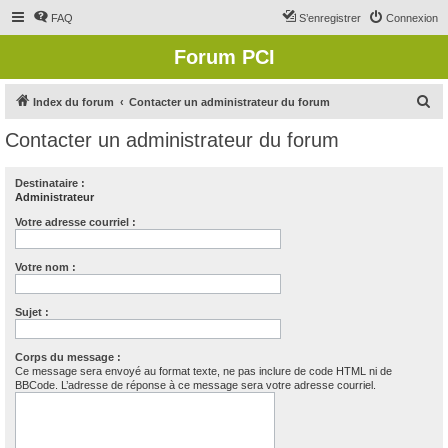
FAQ
S’enregistrer
Connexion
Forum PCI
R
Index du forum
Contacter un administrateur du forum
e
Contacter un administrateur du forum
c
h
Destinataire :
Administrateur
e
r
Votre adresse courriel :
c
Votre nom :
h
e
Sujet :
r
Corps du message :
Ce message sera envoyé au format texte, ne pas inclure de code HTML ni de
BBCode. L’adresse de réponse à ce message sera votre adresse courriel.