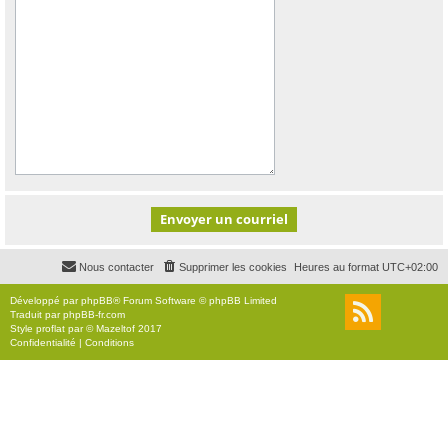
Nous contacter
Supprimer les cookies
Heures au format
UTC+02:00
Développé par
phpBB
® Forum Software © phpBB Limited
Traduit par
phpBB-fr.com
Style
proflat
par ©
Mazeltof
2017
Confidentialité
|
Conditions