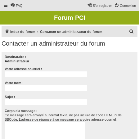
FAQ
S’enregistrer
Connexion
Forum PCI
R
Index du forum
Contacter un administrateur du forum
e
Contacter un administrateur du forum
c
h
Destinataire :
Administrateur
e
r
Votre adresse courriel :
c
Votre nom :
h
e
Sujet :
r
Corps du message :
Ce message sera envoyé au format texte, ne pas inclure de code HTML ni de
BBCode. L’adresse de réponse à ce message sera votre adresse courriel.