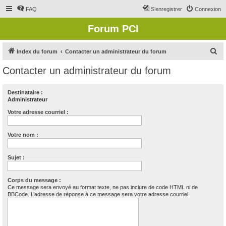
FAQ
S’enregistrer
Connexion
Forum PCI
R
Index du forum
Contacter un administrateur du forum
e
Contacter un administrateur du forum
c
h
Destinataire :
Administrateur
e
r
Votre adresse courriel :
c
Votre nom :
h
e
Sujet :
r
Corps du message :
Ce message sera envoyé au format texte, ne pas inclure de code HTML ni de
BBCode. L’adresse de réponse à ce message sera votre adresse courriel.