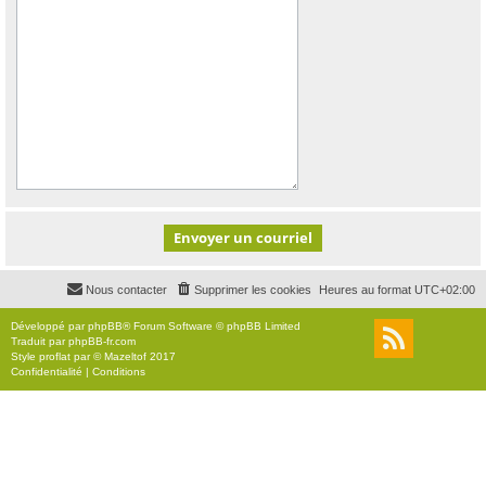
Nous contacter
Supprimer les cookies
Heures au format
UTC+02:00
Développé par
phpBB
® Forum Software © phpBB Limited
Traduit par
phpBB-fr.com
Style
proflat
par ©
Mazeltof
2017
Confidentialité
|
Conditions