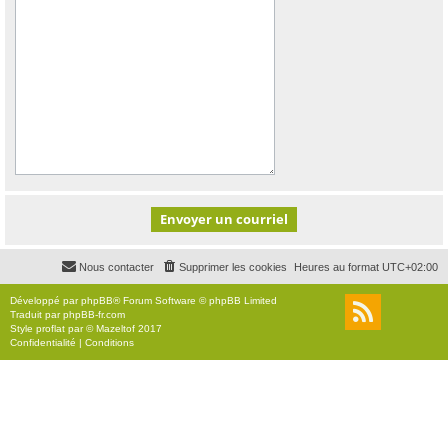
Nous contacter
Supprimer les cookies
Heures au format
UTC+02:00
Développé par
phpBB
® Forum Software © phpBB Limited
Traduit par
phpBB-fr.com
Style
proflat
par ©
Mazeltof
2017
Confidentialité
|
Conditions