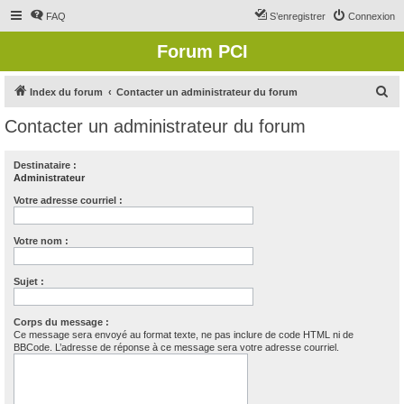
FAQ
S’enregistrer
Connexion
Forum PCI
R
Index du forum
Contacter un administrateur du forum
e
Contacter un administrateur du forum
c
h
Destinataire :
Administrateur
e
r
Votre adresse courriel :
c
Votre nom :
h
e
Sujet :
r
Corps du message :
Ce message sera envoyé au format texte, ne pas inclure de code HTML ni de
BBCode. L’adresse de réponse à ce message sera votre adresse courriel.