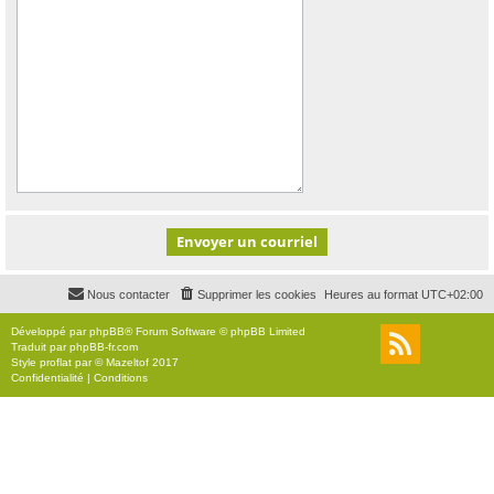
Nous contacter
Supprimer les cookies
Heures au format
UTC+02:00
Développé par
phpBB
® Forum Software © phpBB Limited
Traduit par
phpBB-fr.com
Style
proflat
par ©
Mazeltof
2017
Confidentialité
|
Conditions