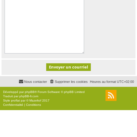
Nous contacter
Supprimer les cookies
Heures au format
UTC+02:00
Développé par
phpBB
® Forum Software © phpBB Limited
Traduit par
phpBB-fr.com
Style
proflat
par ©
Mazeltof
2017
Confidentialité
|
Conditions