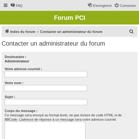
FAQ
S’enregistrer
Connexion
Forum PCI
R
Index du forum
Contacter un administrateur du forum
e
Contacter un administrateur du forum
c
h
Destinataire :
Administrateur
e
r
Votre adresse courriel :
c
Votre nom :
h
e
Sujet :
r
Corps du message :
Ce message sera envoyé au format texte, ne pas inclure de code HTML ni de
BBCode. L’adresse de réponse à ce message sera votre adresse courriel.