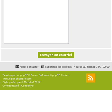
Nous contacter
Supprimer les cookies
Heures au format
UTC+02:00
Développé par
phpBB
® Forum Software © phpBB Limited
Traduit par
phpBB-fr.com
Style
proflat
par ©
Mazeltof
2017
Confidentialité
|
Conditions