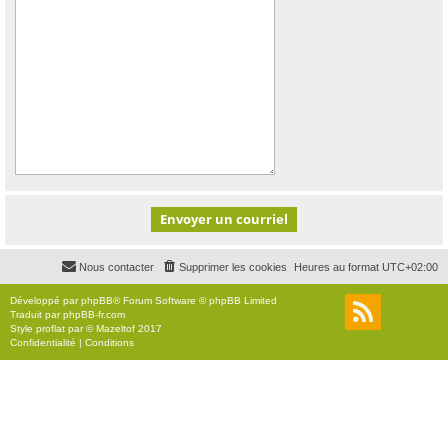
Nous contacter
Supprimer les cookies
Heures au format
UTC+02:00
Développé par
phpBB
® Forum Software © phpBB Limited
Traduit par
phpBB-fr.com
Style
proflat
par ©
Mazeltof
2017
Confidentialité
|
Conditions