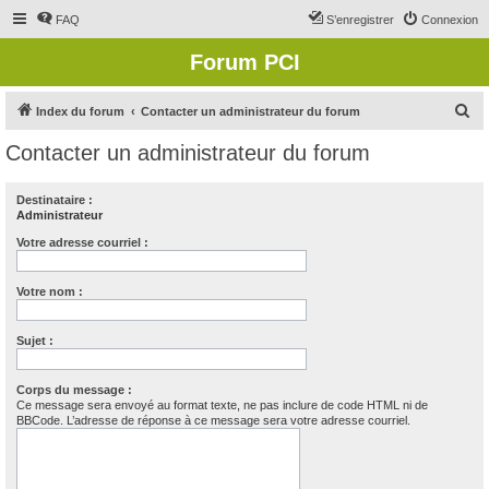
FAQ
S’enregistrer
Connexion
Forum PCI
R
Index du forum
Contacter un administrateur du forum
e
Contacter un administrateur du forum
c
h
Destinataire :
Administrateur
e
r
Votre adresse courriel :
c
Votre nom :
h
e
Sujet :
r
Corps du message :
Ce message sera envoyé au format texte, ne pas inclure de code HTML ni de
BBCode. L’adresse de réponse à ce message sera votre adresse courriel.