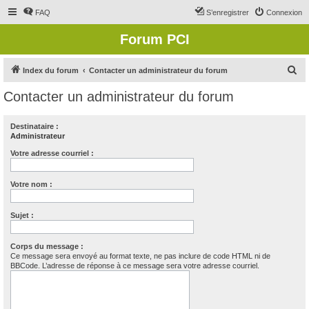
FAQ
S’enregistrer
Connexion
Forum PCI
R
Index du forum
Contacter un administrateur du forum
e
Contacter un administrateur du forum
c
h
Destinataire :
Administrateur
e
r
Votre adresse courriel :
c
Votre nom :
h
e
Sujet :
r
Corps du message :
Ce message sera envoyé au format texte, ne pas inclure de code HTML ni de
BBCode. L’adresse de réponse à ce message sera votre adresse courriel.