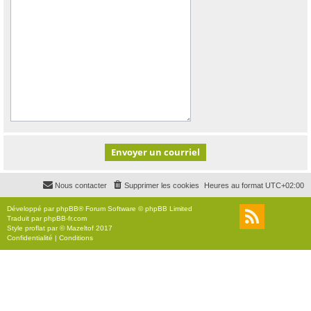
Nous contacter
Supprimer les cookies
Heures au format
UTC+02:00
Développé par
phpBB
® Forum Software © phpBB Limited
Traduit par
phpBB-fr.com
Style
proflat
par ©
Mazeltof
2017
Confidentialité
|
Conditions