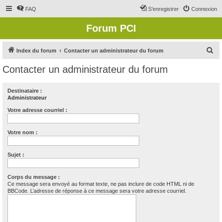
FAQ
S’enregistrer
Connexion
Forum PCI
R
Index du forum
Contacter un administrateur du forum
e
Contacter un administrateur du forum
c
h
Destinataire :
Administrateur
e
r
Votre adresse courriel :
c
Votre nom :
h
e
Sujet :
r
Corps du message :
Ce message sera envoyé au format texte, ne pas inclure de code HTML ni de
BBCode. L’adresse de réponse à ce message sera votre adresse courriel.