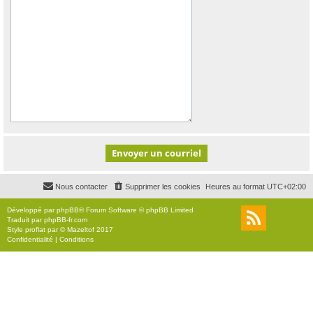
Nous contacter
Supprimer les cookies
Heures au format
UTC+02:00
Développé par
phpBB
® Forum Software © phpBB Limited
Traduit par
phpBB-fr.com
Style
proflat
par ©
Mazeltof
2017
Confidentialité
|
Conditions