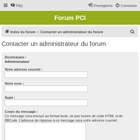
FAQ
S’enregistrer
Connexion
Forum PCI
R
Index du forum
Contacter un administrateur du forum
e
Contacter un administrateur du forum
c
h
Destinataire :
Administrateur
e
r
Votre adresse courriel :
c
Votre nom :
h
e
Sujet :
r
Corps du message :
Ce message sera envoyé au format texte, ne pas inclure de code HTML ni de
BBCode. L’adresse de réponse à ce message sera votre adresse courriel.