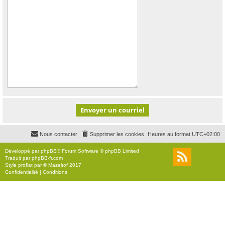
Nous contacter
Supprimer les cookies
Heures au format
UTC+02:00
Développé par
phpBB
® Forum Software © phpBB Limited
Traduit par
phpBB-fr.com
Style
proflat
par ©
Mazeltof
2017
Confidentialité
|
Conditions