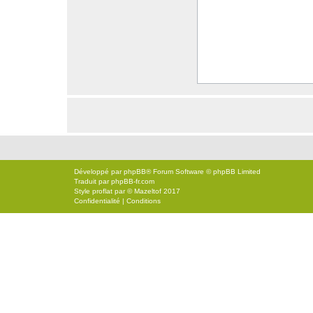
Développé par
phpBB
® Forum Software © phpBB Limited
Traduit par
phpBB-fr.com
Style
proflat
par ©
Mazeltof
2017
Confidentialité
|
Conditions