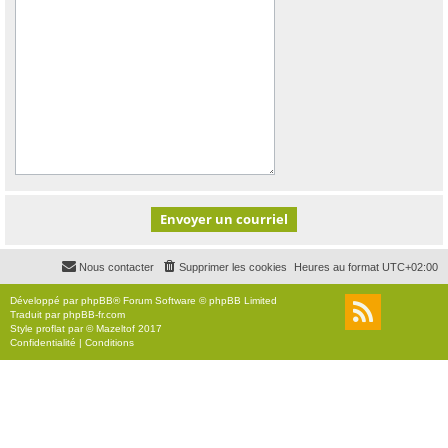
Nous contacter
Supprimer les cookies
Heures au format
UTC+02:00
Développé par
phpBB
® Forum Software © phpBB Limited
Traduit par
phpBB-fr.com
Style
proflat
par ©
Mazeltof
2017
Confidentialité
|
Conditions