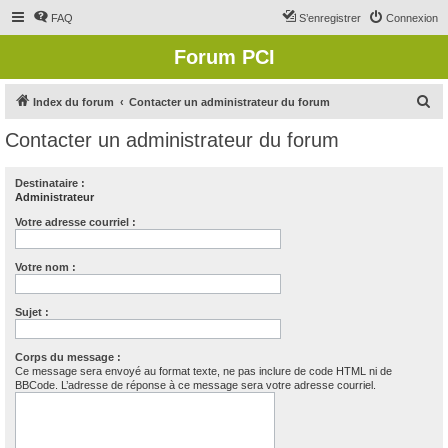
FAQ
S’enregistrer
Connexion
Forum PCI
R
Index du forum
Contacter un administrateur du forum
e
Contacter un administrateur du forum
c
h
Destinataire :
Administrateur
e
r
Votre adresse courriel :
c
Votre nom :
h
e
Sujet :
r
Corps du message :
Ce message sera envoyé au format texte, ne pas inclure de code HTML ni de
BBCode. L’adresse de réponse à ce message sera votre adresse courriel.