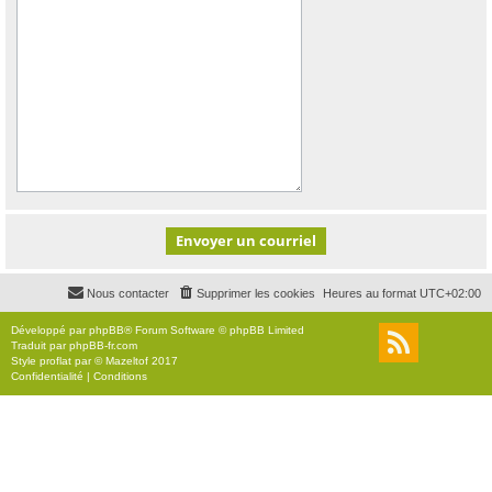
Nous contacter
Supprimer les cookies
Heures au format
UTC+02:00
Développé par
phpBB
® Forum Software © phpBB Limited
Traduit par
phpBB-fr.com
Style
proflat
par ©
Mazeltof
2017
Confidentialité
|
Conditions