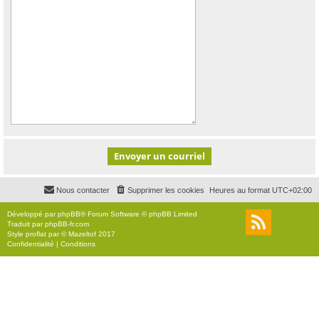
Nous contacter
Supprimer les cookies
Heures au format
UTC+02:00
Développé par
phpBB
® Forum Software © phpBB Limited
Traduit par
phpBB-fr.com
Style
proflat
par ©
Mazeltof
2017
Confidentialité
|
Conditions