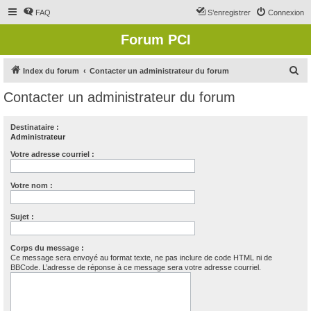
FAQ
S’enregistrer
Connexion
Forum PCI
R
Index du forum
Contacter un administrateur du forum
e
Contacter un administrateur du forum
c
h
Destinataire :
Administrateur
e
r
Votre adresse courriel :
c
Votre nom :
h
e
Sujet :
r
Corps du message :
Ce message sera envoyé au format texte, ne pas inclure de code HTML ni de
BBCode. L’adresse de réponse à ce message sera votre adresse courriel.