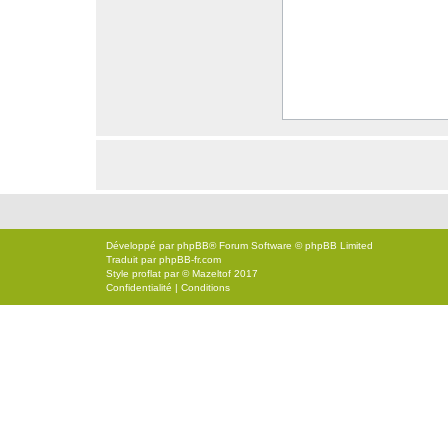
Développé par
phpBB
® Forum Software © phpBB Limited
Traduit par
phpBB-fr.com
Style
proflat
par ©
Mazeltof
2017
Confidentialité
|
Conditions