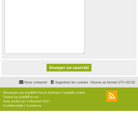
Nous contacter
Supprimer les cookies
Heures au format
UTC+02:00
Développé par
phpBB
® Forum Software © phpBB Limited
Traduit par
phpBB-fr.com
Style
proflat
par ©
Mazeltof
2017
Confidentialité
|
Conditions