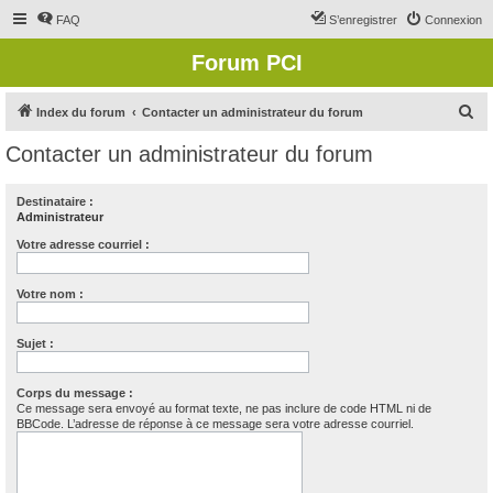
FAQ
S’enregistrer
Connexion
Forum PCI
R
Index du forum
Contacter un administrateur du forum
e
Contacter un administrateur du forum
c
h
Destinataire :
Administrateur
e
r
Votre adresse courriel :
c
Votre nom :
h
e
Sujet :
r
Corps du message :
Ce message sera envoyé au format texte, ne pas inclure de code HTML ni de
BBCode. L’adresse de réponse à ce message sera votre adresse courriel.