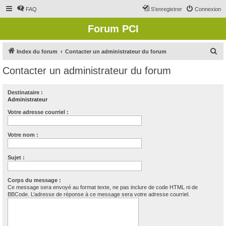
FAQ
S’enregistrer
Connexion
Forum PCI
R
Index du forum
Contacter un administrateur du forum
e
Contacter un administrateur du forum
c
h
Destinataire :
Administrateur
e
r
Votre adresse courriel :
c
Votre nom :
h
e
Sujet :
r
Corps du message :
Ce message sera envoyé au format texte, ne pas inclure de code HTML ni de
BBCode. L’adresse de réponse à ce message sera votre adresse courriel.