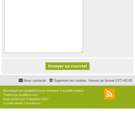
Nous contacter
Supprimer les cookies
Heures au format
UTC+02:00
Développé par
phpBB
® Forum Software © phpBB Limited
Traduit par
phpBB-fr.com
Style
proflat
par ©
Mazeltof
2017
Confidentialité
|
Conditions