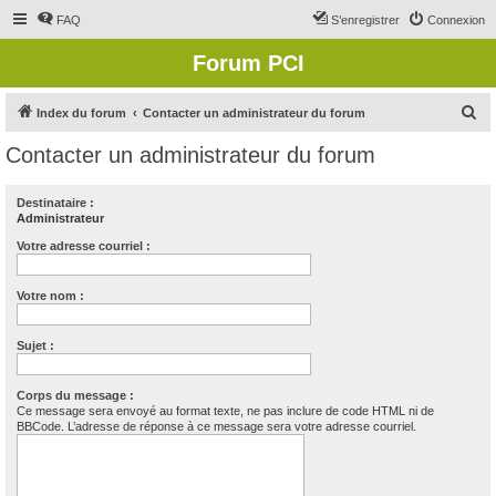
FAQ
S’enregistrer
Connexion
Forum PCI
R
Index du forum
Contacter un administrateur du forum
e
Contacter un administrateur du forum
c
h
Destinataire :
Administrateur
e
r
Votre adresse courriel :
c
Votre nom :
h
e
Sujet :
r
Corps du message :
Ce message sera envoyé au format texte, ne pas inclure de code HTML ni de
BBCode. L’adresse de réponse à ce message sera votre adresse courriel.