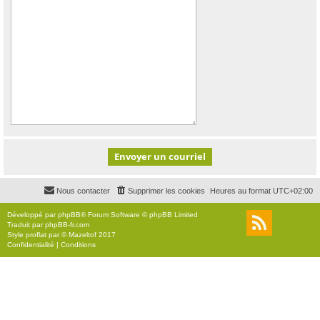
Nous contacter
Supprimer les cookies
Heures au format
UTC+02:00
Développé par
phpBB
® Forum Software © phpBB Limited
Traduit par
phpBB-fr.com
Style
proflat
par ©
Mazeltof
2017
Confidentialité
|
Conditions