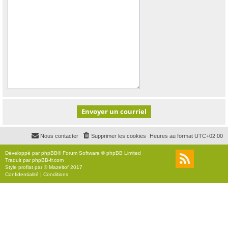
Nous contacter
Supprimer les cookies
Heures au format
UTC+02:00
Développé par
phpBB
® Forum Software © phpBB Limited
Traduit par
phpBB-fr.com
Style
proflat
par ©
Mazeltof
2017
Confidentialité
|
Conditions