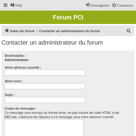
FAQ
S’enregistrer
Connexion
Forum PCI
R
Index du forum
Contacter un administrateur du forum
e
Contacter un administrateur du forum
c
h
Destinataire :
Administrateur
e
r
Votre adresse courriel :
c
Votre nom :
h
e
Sujet :
r
Corps du message :
Ce message sera envoyé au format texte, ne pas inclure de code HTML ni de
BBCode. L’adresse de réponse à ce message sera votre adresse courriel.