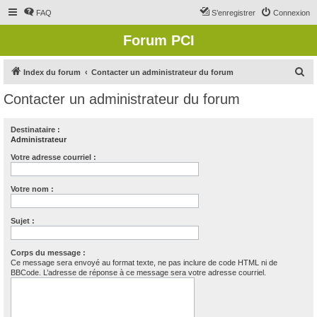
FAQ
S’enregistrer
Connexion
Forum PCI
R
Index du forum
Contacter un administrateur du forum
e
Contacter un administrateur du forum
c
h
Destinataire :
Administrateur
e
r
Votre adresse courriel :
c
Votre nom :
h
e
Sujet :
r
Corps du message :
Ce message sera envoyé au format texte, ne pas inclure de code HTML ni de
BBCode. L’adresse de réponse à ce message sera votre adresse courriel.