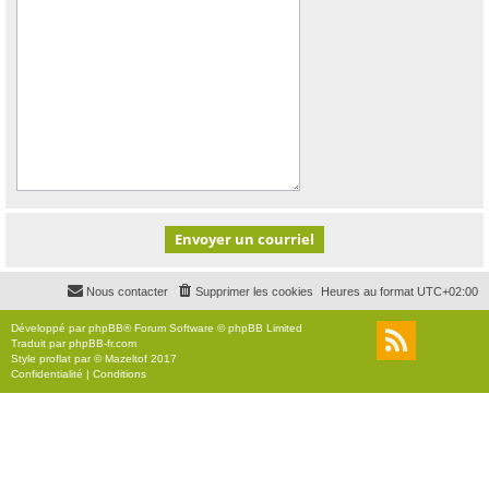
Nous contacter
Supprimer les cookies
Heures au format
UTC+02:00
Développé par
phpBB
® Forum Software © phpBB Limited
Traduit par
phpBB-fr.com
Style
proflat
par ©
Mazeltof
2017
Confidentialité
|
Conditions