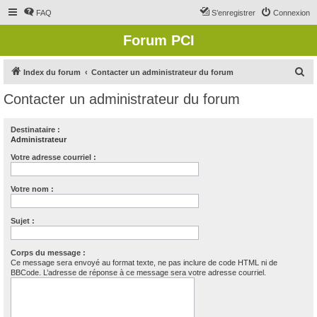
FAQ
S’enregistrer
Connexion
Forum PCI
R
Index du forum
Contacter un administrateur du forum
e
Contacter un administrateur du forum
c
h
Destinataire :
Administrateur
e
r
Votre adresse courriel :
c
Votre nom :
h
e
Sujet :
r
Corps du message :
Ce message sera envoyé au format texte, ne pas inclure de code HTML ni de
BBCode. L’adresse de réponse à ce message sera votre adresse courriel.