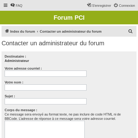
FAQ
S’enregistrer
Connexion
Forum PCI
R
Index du forum
Contacter un administrateur du forum
e
Contacter un administrateur du forum
c
h
Destinataire :
Administrateur
e
r
Votre adresse courriel :
c
Votre nom :
h
e
Sujet :
r
Corps du message :
Ce message sera envoyé au format texte, ne pas inclure de code HTML ni de
BBCode. L’adresse de réponse à ce message sera votre adresse courriel.