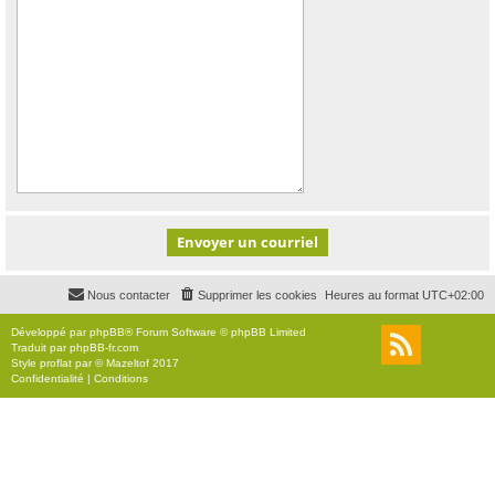
Nous contacter
Supprimer les cookies
Heures au format
UTC+02:00
Développé par
phpBB
® Forum Software © phpBB Limited
Traduit par
phpBB-fr.com
Style
proflat
par ©
Mazeltof
2017
Confidentialité
|
Conditions