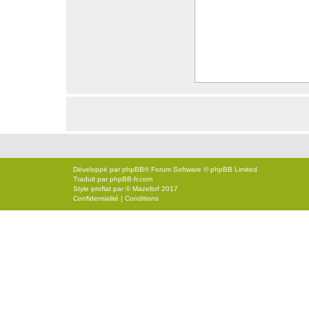
Développé par
phpBB
® Forum Software © phpBB Limited
Traduit par
phpBB-fr.com
Style
proflat
par ©
Mazeltof
2017
Confidentialité
|
Conditions