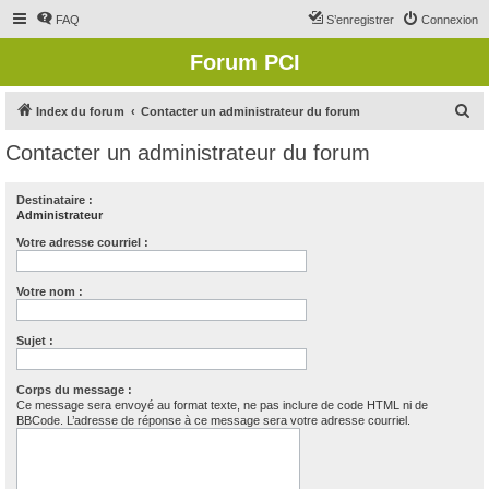
FAQ
S’enregistrer
Connexion
Forum PCI
R
Index du forum
Contacter un administrateur du forum
e
Contacter un administrateur du forum
c
h
Destinataire :
Administrateur
e
r
Votre adresse courriel :
c
Votre nom :
h
e
Sujet :
r
Corps du message :
Ce message sera envoyé au format texte, ne pas inclure de code HTML ni de
BBCode. L’adresse de réponse à ce message sera votre adresse courriel.