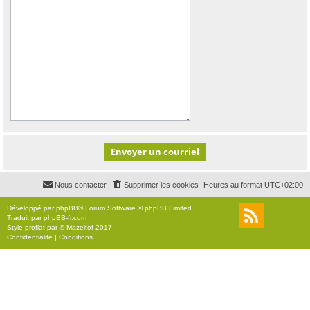
Nous contacter
Supprimer les cookies
Heures au format
UTC+02:00
Développé par
phpBB
® Forum Software © phpBB Limited
Traduit par
phpBB-fr.com
Style
proflat
par ©
Mazeltof
2017
Confidentialité
|
Conditions