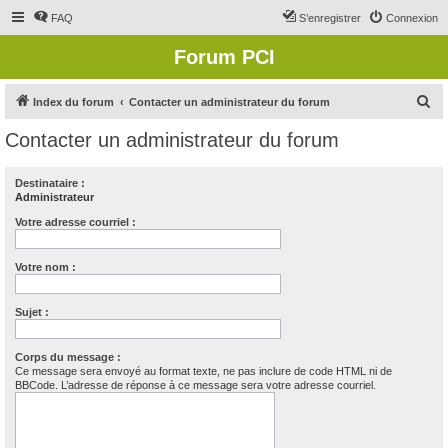
FAQ
S’enregistrer
Connexion
Forum PCI
R
Index du forum
Contacter un administrateur du forum
e
Contacter un administrateur du forum
c
h
Destinataire :
Administrateur
e
r
Votre adresse courriel :
c
Votre nom :
h
e
Sujet :
r
Corps du message :
Ce message sera envoyé au format texte, ne pas inclure de code HTML ni de
BBCode. L’adresse de réponse à ce message sera votre adresse courriel.