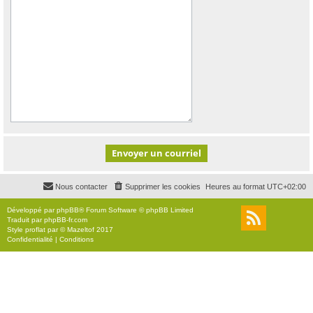
Nous contacter
Supprimer les cookies
Heures au format
UTC+02:00
Développé par
phpBB
® Forum Software © phpBB Limited
Traduit par
phpBB-fr.com
Style
proflat
par ©
Mazeltof
2017
Confidentialité
|
Conditions