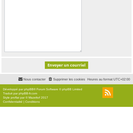
Nous contacter
Supprimer les cookies
Heures au format
UTC+02:00
Développé par
phpBB
® Forum Software © phpBB Limited
Traduit par
phpBB-fr.com
Style
proflat
par ©
Mazeltof
2017
Confidentialité
|
Conditions