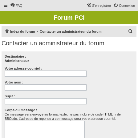
FAQ
S’enregistrer
Connexion
Forum PCI
R
Index du forum
Contacter un administrateur du forum
e
Contacter un administrateur du forum
c
h
Destinataire :
Administrateur
e
r
Votre adresse courriel :
c
Votre nom :
h
e
Sujet :
r
Corps du message :
Ce message sera envoyé au format texte, ne pas inclure de code HTML ni de
BBCode. L’adresse de réponse à ce message sera votre adresse courriel.