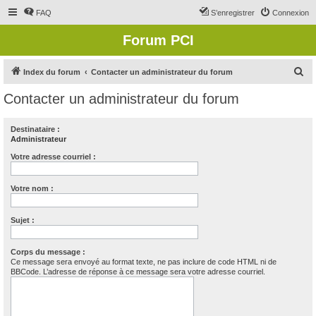
FAQ
S’enregistrer
Connexion
Forum PCI
R
Index du forum
Contacter un administrateur du forum
e
Contacter un administrateur du forum
c
h
Destinataire :
Administrateur
e
r
Votre adresse courriel :
c
Votre nom :
h
e
Sujet :
r
Corps du message :
Ce message sera envoyé au format texte, ne pas inclure de code HTML ni de
BBCode. L’adresse de réponse à ce message sera votre adresse courriel.