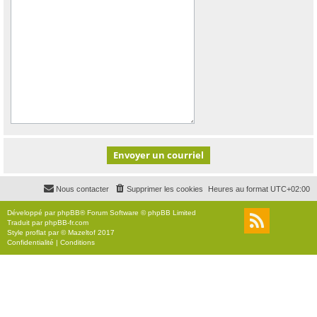
Nous contacter
Supprimer les cookies
Heures au format
UTC+02:00
Développé par
phpBB
® Forum Software © phpBB Limited
Traduit par
phpBB-fr.com
Style
proflat
par ©
Mazeltof
2017
Confidentialité
|
Conditions