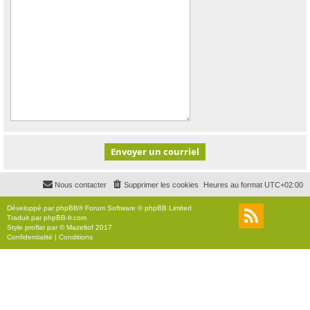
Nous contacter
Supprimer les cookies
Heures au format
UTC+02:00
Développé par
phpBB
® Forum Software © phpBB Limited
Traduit par
phpBB-fr.com
Style
proflat
par ©
Mazeltof
2017
Confidentialité
|
Conditions