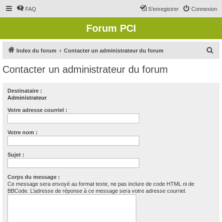
FAQ
S’enregistrer
Connexion
Forum PCI
R
Index du forum
Contacter un administrateur du forum
e
Contacter un administrateur du forum
c
h
Destinataire :
Administrateur
e
r
Votre adresse courriel :
c
Votre nom :
h
e
Sujet :
r
Corps du message :
Ce message sera envoyé au format texte, ne pas inclure de code HTML ni de
BBCode. L’adresse de réponse à ce message sera votre adresse courriel.