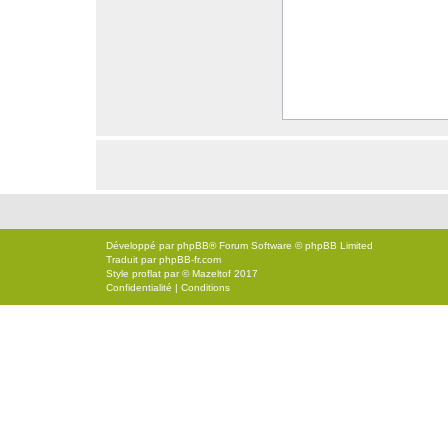
Développé par
phpBB
® Forum Software © phpBB Limited
Traduit par
phpBB-fr.com
Style
proflat
par ©
Mazeltof
2017
Confidentialité
|
Conditions