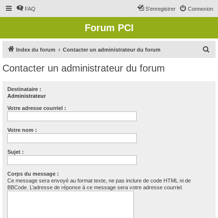
FAQ
S’enregistrer
Connexion
Forum PCI
R
Index du forum
Contacter un administrateur du forum
e
Contacter un administrateur du forum
c
h
Destinataire :
Administrateur
e
r
Votre adresse courriel :
c
Votre nom :
h
e
Sujet :
r
Corps du message :
Ce message sera envoyé au format texte, ne pas inclure de code HTML ni de
BBCode. L’adresse de réponse à ce message sera votre adresse courriel.