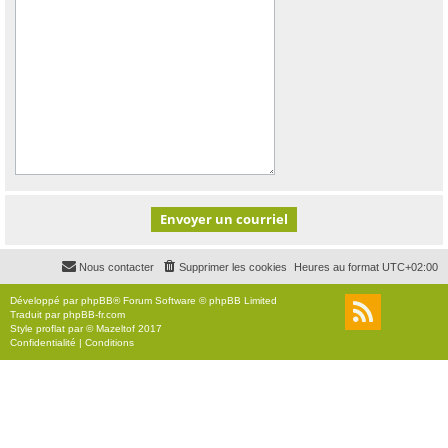
Nous contacter
Supprimer les cookies
Heures au format
UTC+02:00
Développé par
phpBB
® Forum Software © phpBB Limited
Traduit par
phpBB-fr.com
Style
proflat
par ©
Mazeltof
2017
Confidentialité
|
Conditions