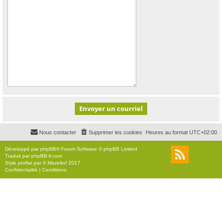
Nous contacter
Supprimer les cookies
Heures au format
UTC+02:00
Développé par
phpBB
® Forum Software © phpBB Limited
Traduit par
phpBB-fr.com
Style
proflat
par ©
Mazeltof
2017
Confidentialité
|
Conditions