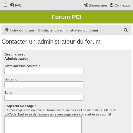
FAQ
S’enregistrer
Connexion
Forum PCI
R
Index du forum
Contacter un administrateur du forum
e
Contacter un administrateur du forum
c
h
Destinataire :
Administrateur
e
r
Votre adresse courriel :
c
Votre nom :
h
e
Sujet :
r
Corps du message :
Ce message sera envoyé au format texte, ne pas inclure de code HTML ni de
BBCode. L’adresse de réponse à ce message sera votre adresse courriel.