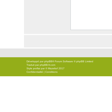
Développé par
phpBB
® Forum Software © phpBB Limited
Traduit par
phpBB-fr.com
Style
proflat
par ©
Mazeltof
2017
Confidentialité
|
Conditions