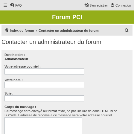
FAQ
S’enregistrer
Connexion
Forum PCI
R
Index du forum
Contacter un administrateur du forum
e
Contacter un administrateur du forum
c
h
Destinataire :
Administrateur
e
r
Votre adresse courriel :
c
Votre nom :
h
e
Sujet :
r
Corps du message :
Ce message sera envoyé au format texte, ne pas inclure de code HTML ni de
BBCode. L’adresse de réponse à ce message sera votre adresse courriel.