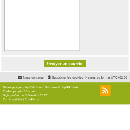
Nous contacter
Supprimer les cookies
Heures au format
UTC+02:00
Développé par
phpBB
® Forum Software © phpBB Limited
Traduit par
phpBB-fr.com
Style
proflat
par ©
Mazeltof
2017
Confidentialité
|
Conditions