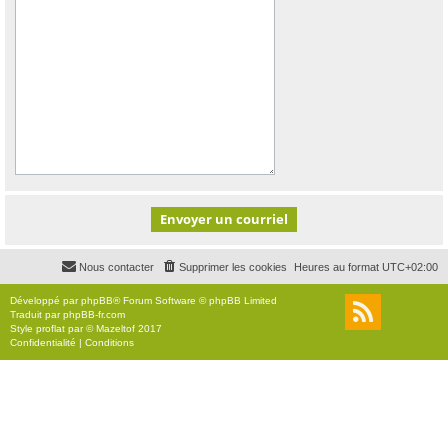
Nous contacter
Supprimer les cookies
Heures au format
UTC+02:00
Développé par
phpBB
® Forum Software © phpBB Limited
Traduit par
phpBB-fr.com
Style
proflat
par ©
Mazeltof
2017
Confidentialité
|
Conditions