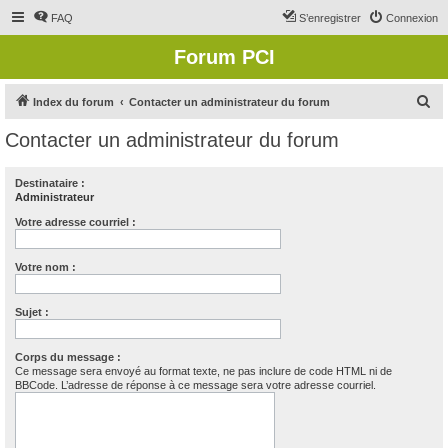
FAQ
S’enregistrer
Connexion
Forum PCI
R
Index du forum
Contacter un administrateur du forum
e
Contacter un administrateur du forum
c
h
Destinataire :
Administrateur
e
r
Votre adresse courriel :
c
Votre nom :
h
e
Sujet :
r
Corps du message :
Ce message sera envoyé au format texte, ne pas inclure de code HTML ni de
BBCode. L’adresse de réponse à ce message sera votre adresse courriel.