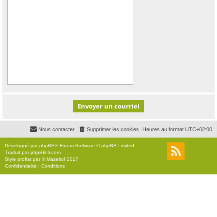
Nous contacter
Supprimer les cookies
Heures au format
UTC+02:00
Développé par
phpBB
® Forum Software © phpBB Limited
Traduit par
phpBB-fr.com
Style
proflat
par ©
Mazeltof
2017
Confidentialité
|
Conditions