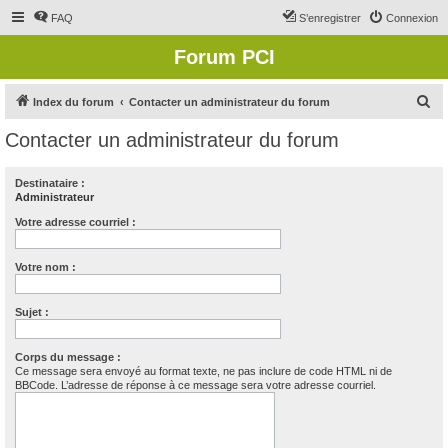
FAQ
S’enregistrer
Connexion
Forum PCI
R
Index du forum
Contacter un administrateur du forum
e
Contacter un administrateur du forum
c
h
Destinataire :
Administrateur
e
r
Votre adresse courriel :
c
Votre nom :
h
e
Sujet :
r
Corps du message :
Ce message sera envoyé au format texte, ne pas inclure de code HTML ni de
BBCode. L’adresse de réponse à ce message sera votre adresse courriel.