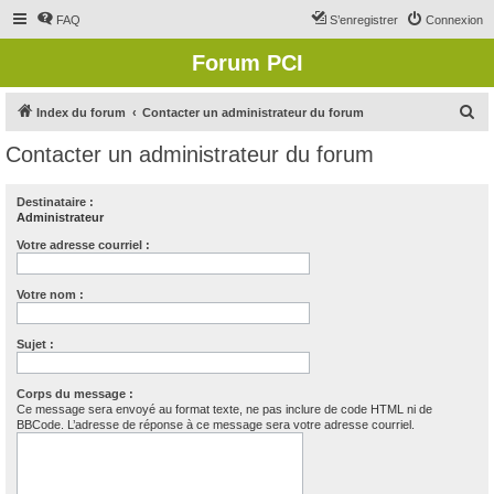
FAQ
S’enregistrer
Connexion
Forum PCI
R
Index du forum
Contacter un administrateur du forum
e
Contacter un administrateur du forum
c
h
Destinataire :
Administrateur
e
r
Votre adresse courriel :
c
Votre nom :
h
e
Sujet :
r
Corps du message :
Ce message sera envoyé au format texte, ne pas inclure de code HTML ni de
BBCode. L’adresse de réponse à ce message sera votre adresse courriel.