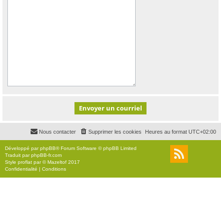
Nous contacter
Supprimer les cookies
Heures au format
UTC+02:00
Développé par
phpBB
® Forum Software © phpBB Limited
Traduit par
phpBB-fr.com
Style
proflat
par ©
Mazeltof
2017
Confidentialité
|
Conditions