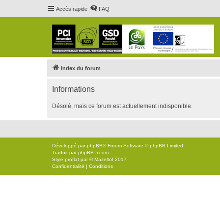
Accès rapide
FAQ
Index du forum
Informations
Désolé, mais ce forum est actuellement indisponible.
Développé par
phpBB
® Forum Software © phpBB Limited
Traduit par
phpBB-fr.com
Style
proflat
par ©
Mazeltof
2017
Confidentialité
|
Conditions