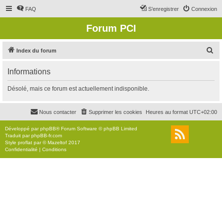
FAQ
S’enregistrer
Connexion
Forum PCI
R
Index du forum
e
Informations
c
h
Désolé, mais ce forum est actuellement indisponible.
e
r
Nous contacter
Supprimer les cookies
Heures au format
UTC+02:00
c
Développé par
phpBB
® Forum Software © phpBB Limited
h
Traduit par
phpBB-fr.com
Style
proflat
par ©
Mazeltof
2017
e
Confidentialité
|
Conditions
r