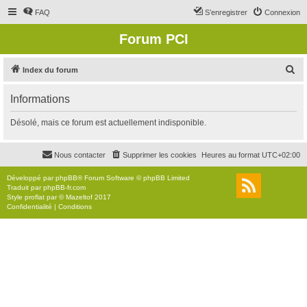
FAQ
S’enregistrer
Connexion
Forum PCI
R
Index du forum
e
Informations
c
h
Désolé, mais ce forum est actuellement indisponible.
e
r
Nous contacter
Supprimer les cookies
Heures au format
UTC+02:00
c
Développé par
phpBB
® Forum Software © phpBB Limited
h
Traduit par
phpBB-fr.com
Style
proflat
par ©
Mazeltof
2017
e
Confidentialité
|
Conditions
r