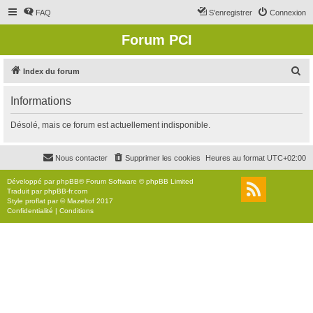
FAQ
S’enregistrer
Connexion
Forum PCI
R
Index du forum
e
Informations
c
h
Désolé, mais ce forum est actuellement indisponible.
e
r
Nous contacter
Supprimer les cookies
Heures au format
UTC+02:00
c
Développé par
phpBB
® Forum Software © phpBB Limited
h
Traduit par
phpBB-fr.com
Style
proflat
par ©
Mazeltof
2017
e
Confidentialité
|
Conditions
r