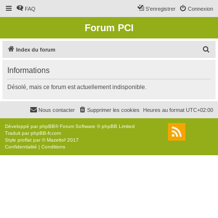
FAQ
S’enregistrer
Connexion
Forum PCI
R
Index du forum
e
Informations
c
h
Désolé, mais ce forum est actuellement indisponible.
e
r
Nous contacter
Supprimer les cookies
Heures au format
UTC+02:00
c
Développé par
phpBB
® Forum Software © phpBB Limited
h
Traduit par
phpBB-fr.com
Style
proflat
par ©
Mazeltof
2017
e
Confidentialité
|
Conditions
r