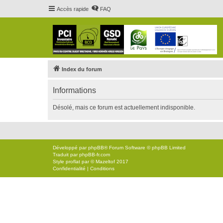
Accès rapide
FAQ
Index du forum
Informations
Désolé, mais ce forum est actuellement indisponible.
Développé par
phpBB
® Forum Software © phpBB Limited
Traduit par
phpBB-fr.com
Style
proflat
par ©
Mazeltof
2017
Confidentialité
|
Conditions