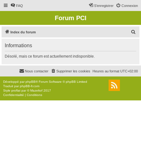
FAQ
S’enregistrer
Connexion
Forum PCI
R
Index du forum
e
Informations
c
h
Désolé, mais ce forum est actuellement indisponible.
e
r
Nous contacter
Supprimer les cookies
Heures au format
UTC+02:00
c
Développé par
phpBB
® Forum Software © phpBB Limited
h
Traduit par
phpBB-fr.com
Style
proflat
par ©
Mazeltof
2017
e
Confidentialité
|
Conditions
r