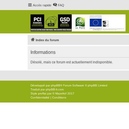
Accès rapide
FAQ
Index du forum
Informations
Désolé, mais ce forum est actuellement indisponible.
Développé par
phpBB
® Forum Software © phpBB Limited
Traduit par
phpBB-fr.com
Style
proflat
par ©
Mazeltof
2017
Confidentialité
|
Conditions